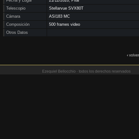
Fecha y Lugar
21/12/2020, Pilar
Telescopio
Stellarvue SVX80T
Cámara
ASI183 MC
Composición
500 frames video
Otros Datos
‹
volve
Ezequiel Bellocchio · todos los derechos reservados