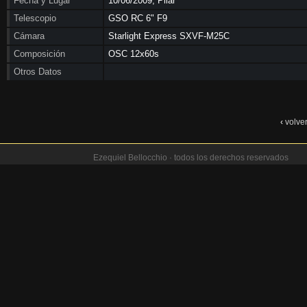
Fecha y Lugar
10/06/2009, Pilar
Telescopio
GSO RC 6" F9
Cámara
Starlight Express SXVF-M25C
Composición
OSC 12x60s
Otros Datos
‹
volve
Ezequiel Bellocchio · todos los derechos reservados