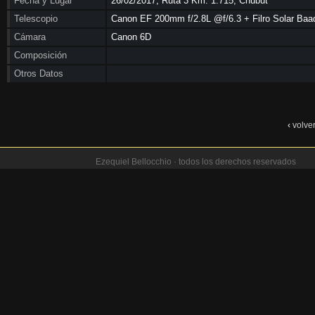
Fecha y Lugar
26/02/2017, Ruta 3 Km. 1.715, Chubut
Telescopio
Canon EF 200mm f/2.8L @f/6.3 + Filro Solar Baa
Cámara
Canon 6D
Composición
Otros Datos
‹
volve
Ezequiel Bellocchio · todos los derechos reservados