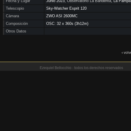
Fecha y Lugar
Junio 2023,
Observatorio La Banderita
, La Pampa
Telescopio
Sky-Watcher Esprit 120
Cámara
ZWO ASI 2600MC
Composición
OSC: 32 x 360s (3h12m)
Otros Datos
‹
volv
Ezequiel Bellocchio · todos los derechos reservados