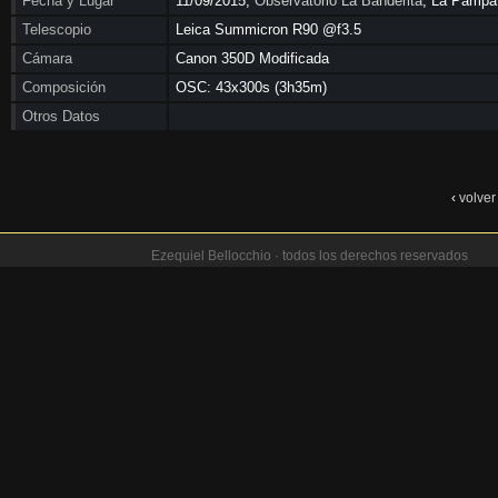
Fecha y Lugar
11/09/2015,
Observatorio La Banderita
, La Pampa
Telescopio
Leica Summicron R90 @f3.5
Cámara
Canon 350D Modificada
Composición
OSC: 43x300s (3h35m)
Otros Datos
‹
volver
Ezequiel Bellocchio · todos los derechos reservados